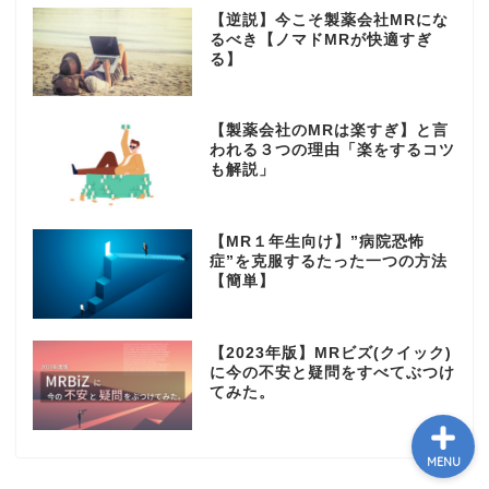
【逆説】今こそ製薬会社MRにな
るべき【ノマドMRが快適すぎ
る】
HOME
【製薬会社のMRは楽すぎ】と言
われる３つの理由「楽をするコツ
も解説」
PROFILE
【MR１年生向け】”病院恐怖
MRとお金
症”を克服するたった一つの方法
【簡単】
スキル･ノウハウ
【2023年版】MRビズ(クイック)
に今の不安と疑問をすべてぶつけ
てみた。
MENU