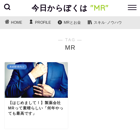
今日からぼくは
"MR"
HOME
PROFILE
MRとお金
スキル･ノウハウ
― TAG ―
MR
未経験者向け
【はじめまして！】製薬会社
MRって素晴らしい「何年やっ
ても最高です」