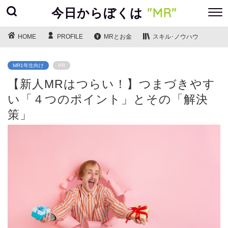
今日からぼくは
"MR"
HOME
PROFILE
MRとお金
スキル･ノウハウ
MR1年生向け
PR
【新人MRはつらい！】つまづきやす
い「４つのポイント」とその「解決
策」