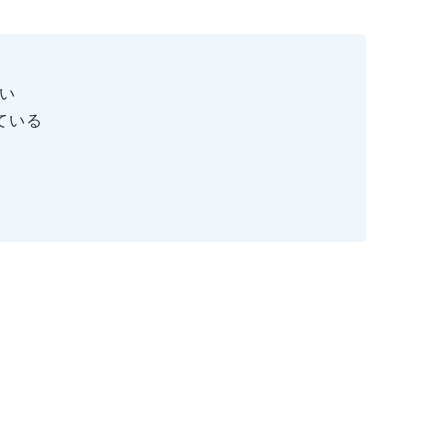
い
ている