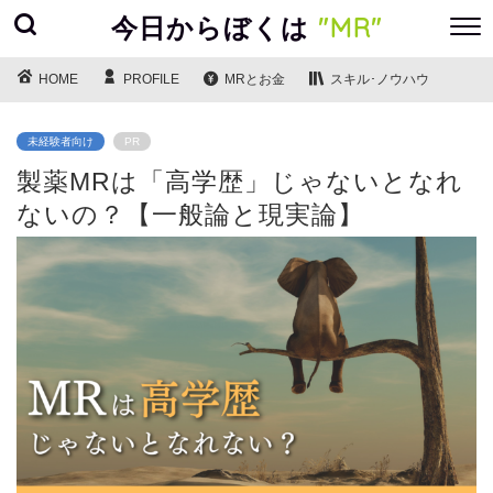
今日からぼくは
"MR"
HOME
PROFILE
MRとお金
スキル･ノウハウ
未経験者向け
PR
製薬MRは「高学歴」じゃないとなれ
ないの？【一般論と現実論】