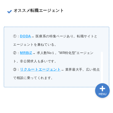
オススメ転職エージェント
HOME
PROFILE
DODA
①：
→ 医療系の特集ページあり。転職サイトと
エージェントを兼ねている。
MRとお金
MRBiZ
②：
→ 求人数No１。”MR特化型”エージェン
スキル･ノウハウ
ト。非公開求人も多いです。
リクルートエージェント
③：
→ 業界最大手。広い視点
で相談に乗ってくれます。
MENU