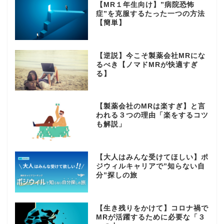
【MR１年生向け】”病院恐怖
症”を克服するたった一つの方法
【簡単】
【逆説】今こそ製薬会社MRにな
るべき【ノマドMRが快適すぎ
る】
HOME
【製薬会社のMRは楽すぎ】と言
われる３つの理由「楽をするコツ
も解説」
PROFILE
【大人はみんな受けてほしい】ポ
MRとお金
ジウィルキャリアで”知らない自
分”探しの旅
スキル･ノウハウ
【生き残りをかけて】コロナ禍で
MRが活躍するために必要な「３