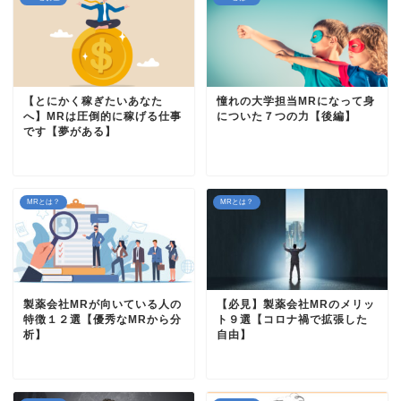
【とにかく稼ぎたいあなた
憧れの大学担当MRになって身
へ】MRは圧倒的に稼げる仕事
についた７つの力【後編】
です【夢がある】
MRとは？
MRとは？
製薬会社MRが向いている人の
【必見】製薬会社MRのメリッ
特徴１２選【優秀なMRから分
ト９選【コロナ禍で拡張した
析】
自由】