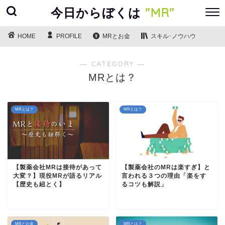
今日からぼくは
"MR"
HOME
PROFILE
MRとお金
スキル･ノウハウ
― CATEGORY ―
MRとは？
MRとは？
MRとは？
【製薬会社MRは接待があって
【製薬会社のMRは楽すぎ】と
大変？】現役MRが語るリアル
言われる３つの理由「楽をす
【歴史も紐とく】
るコツも解説」
MRとお金
MRとは？