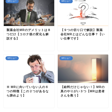
MRとは？
MRとは？
製薬会社MRのデメリットは８
【９つの切り口で解説】製薬
つだけ【コロナ後の変化も解
会社MRとはどんな仕事？【い
説する】
い仕事です】
MRとは？
MRとは？
※ MRに向いていない人の６
【給料だけじゃない！】MRの
つの特徴【この２つがあるな
真のやりがい３つ【MRは患者
ら諦めよう】
さんを救う】